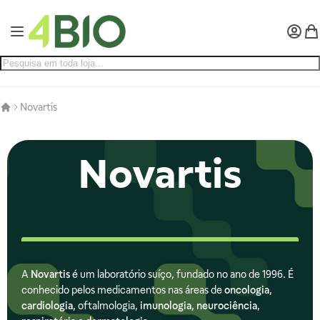
Pular para o conteúdo
Alternar Nav
Minha 
Meu
Novartis
Novartis
A
Novartis
é um laboratório suíço, fundado no ano de 1996. É
conhecido pelos medicamentos nas áreas de
oncologia
,
cardiologia
, oftalmologia,
imunologia
,
neurociência
,