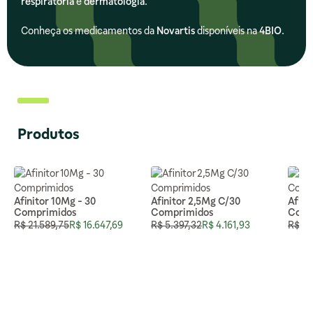
respiratória
e
dermatologia
.
Conheça os medicamentos da
Novartis
disponíveis na
4BIO
.
Produtos
Afinitor 10Mg - 30
Afinitor 2,5Mg C/30
Afini
Comprimidos
Comprimidos
Comp
Preço Normal
Preço Especial
Preço Normal
Preço Especial
Preço
R$ 21.589,75
R$ 16.647,69
R$ 5.397,32
R$ 4.161,93
R$ 10