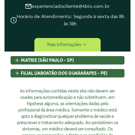
experienciadocliente@4bio.com.br
Horário de Atendimento: Segunda à sexta das 8h
às 18h
Central de Ajuda
Mais Informações
Central de Atendimento
Envio e Entrega
MATRIZ (SÃO PAULO - SP)
Navegando e Comprando
Trocas e Devoluções
Rua Pedroso Alvarenga, 58 Cj. 02
FILIAL (JABOATÃO DOS GUARARAPES - PE)
Fale Conosco
Itaim Bibi, São Paulo, SP
Identificação de Fraudes
CEP
04531-000 - Brasil
Rod BR 101 Sul, S/N, KM 80 GP A1, Jaboatão dos Guararapes,
CNPJ:
As informações contidas neste site não devem ser
07.015.691/0001-46
PE
Encarregado de Privacidade
Licença Sanitária Nº:
usadas para automedicação e não substituem, em
CEP
54320-230 - Brasil
355030801-477-000962-1-0
hipótese alguma, as orientações dadas pelo
CNPJ:
07.015.691/0008-12
Rodrigo Costa
AFE:
profissional da área médica. Somente o médico está
7.16539-7
Licença Sanitária Nº:
00523.3/2025
dpo@4bio.com.br
FARMACÊUTICA RESPONSÁVEL:
apto a diagnosticar qualquer problema de saúde e
AFE:
0888921250
Renata de Sousa Cerqueira
prescrever o tratamento adequado. Ao persistirem os
FARMACÊUTICA RESPONSÁVEL:
Institucional
CRF:
63200
sintomas, um médico deverá ser consultado. Os
Diogo Amaro da Silva Santos