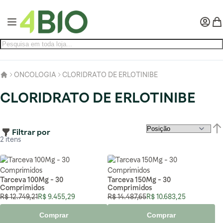
Pular para o conteúdo
Alternar Nav
Minha 
Meu
ONCOLOGIA
CLORIDRATO DE ERLOTINIBE
CLORIDRATO DE ERLOTINIBE
Filtrar por
Def
2
itens
Tarceva 100Mg - 30
Tarceva 150Mg - 30
Comprimidos
Comprimidos
Preço Normal
Preço Especial
Preço Normal
Preço Especial
R$ 12.749,21
R$ 9.455,29
R$ 14.487,65
R$ 10.683,25
Comprar
Comprar