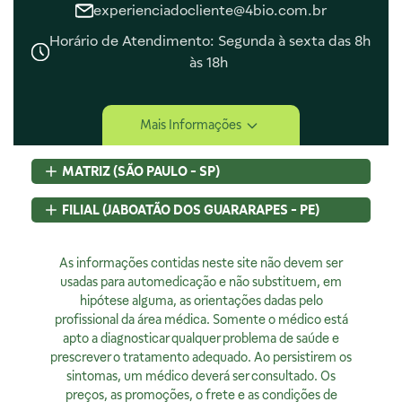
experienciadocliente@4bio.com.br
Horário de Atendimento: Segunda à sexta das 8h
às 18h
Central de Ajuda
Mais Informações
Central de Atendimento
Envio e Entrega
MATRIZ (SÃO PAULO - SP)
Navegando e Comprando
Trocas e Devoluções
Rua Pedroso Alvarenga, 58 Cj. 02
FILIAL (JABOATÃO DOS GUARARAPES - PE)
Fale Conosco
Itaim Bibi, São Paulo, SP
Identificação de Fraudes
CEP
04531-000 - Brasil
Rod BR 101 Sul, S/N, KM 80 GP A1, Jaboatão dos Guararapes,
CNPJ:
As informações contidas neste site não devem ser
07.015.691/0001-46
PE
Encarregado de Privacidade
Licença Sanitária Nº:
usadas para automedicação e não substituem, em
CEP
54320-230 - Brasil
355030801-477-000962-1-0
hipótese alguma, as orientações dadas pelo
CNPJ:
07.015.691/0008-12
Rodrigo Costa
AFE:
profissional da área médica. Somente o médico está
7.16539-7
Licença Sanitária Nº:
00523.3/2025
dpo@4bio.com.br
FARMACÊUTICA RESPONSÁVEL:
apto a diagnosticar qualquer problema de saúde e
AFE:
0888921250
Renata de Sousa Cerqueira
prescrever o tratamento adequado. Ao persistirem os
FARMACÊUTICA RESPONSÁVEL:
Institucional
CRF:
63200
sintomas, um médico deverá ser consultado. Os
Diogo Amaro da Silva Santos
Horário de Atendimento:
preços, as promoções, o frete e as condições de
CRF/PE:
14237