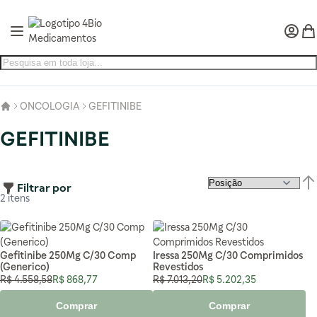
Pular para o conteúdo
Alternar Nav
Minha 
Meu
ONCOLOGIA
GEFITINIBE
GEFITINIBE
Filtrar por
Def
2
itens
Gefitinibe 250Mg C/30 Comp
Iressa 250Mg C/30 Comprimidos
(Generico)
Revestidos
Preço Normal
Preço Especial
Preço Normal
Preço Especial
R$ 4.558,58
R$ 868,77
R$ 7.013,20
R$ 5.202,35
Comprar
Comprar