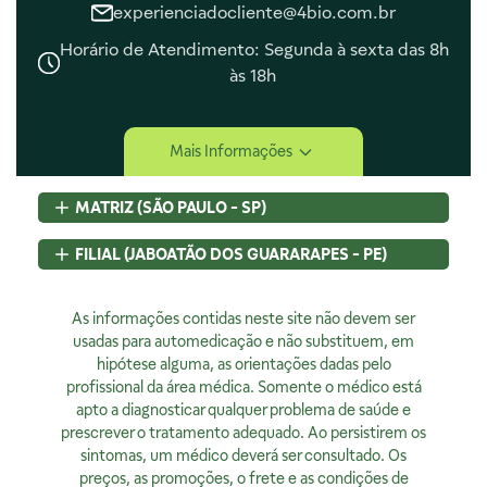
experienciadocliente@4bio.com.br
Horário de Atendimento: Segunda à sexta das 8h
às 18h
Central de Ajuda
Mais Informações
Central de Atendimento
Envio e Entrega
MATRIZ (SÃO PAULO - SP)
Navegando e Comprando
Trocas e Devoluções
Rua Pedroso Alvarenga, 58 Cj. 02
FILIAL (JABOATÃO DOS GUARARAPES - PE)
Fale Conosco
Itaim Bibi, São Paulo, SP
Identificação de Fraudes
CEP
04531-000 - Brasil
Rod BR 101 Sul, S/N, KM 80 GP A1, Jaboatão dos Guararapes,
CNPJ:
As informações contidas neste site não devem ser
07.015.691/0001-46
PE
Encarregado de Privacidade
Licença Sanitária Nº:
usadas para automedicação e não substituem, em
CEP
54320-230 - Brasil
355030801-477-000962-1-0
hipótese alguma, as orientações dadas pelo
CNPJ:
07.015.691/0008-12
Rodrigo Costa
AFE:
profissional da área médica. Somente o médico está
7.16539-7
Licença Sanitária Nº:
00523.3/2025
dpo@4bio.com.br
FARMACÊUTICA RESPONSÁVEL:
apto a diagnosticar qualquer problema de saúde e
AFE:
0888921250
Renata de Sousa Cerqueira
prescrever o tratamento adequado. Ao persistirem os
FARMACÊUTICA RESPONSÁVEL:
Institucional
CRF:
63200
sintomas, um médico deverá ser consultado. Os
Diogo Amaro da Silva Santos
Horário de Atendimento:
preços, as promoções, o frete e as condições de
CRF/PE:
14237