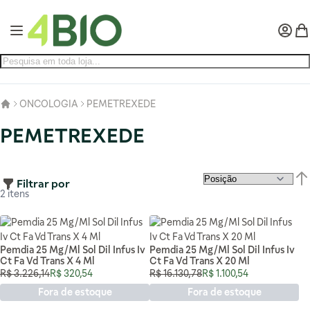
Pular para o conteúdo
Alternar Nav
Minha 
Meu
ONCOLOGIA
PEMETREXEDE
PEMETREXEDE
Filtrar por
Def
2
itens
Pemdia 25 Mg/Ml Sol Dil Infus Iv
Pemdia 25 Mg/Ml Sol Dil Infus Iv
Ct Fa Vd Trans X 4 Ml
Ct Fa Vd Trans X 20 Ml
Preço Normal
Preço Especial
Preço Normal
Preço Especial
R$ 3.226,14
R$ 320,54
R$ 16.130,78
R$ 1.100,54
Fora de estoque
Fora de estoque