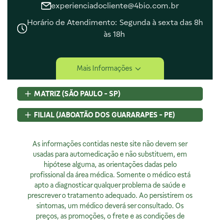
experienciadocliente@4bio.com.br
Horário de Atendimento: Segunda à sexta das 8h
às 18h
Central de Ajuda
Mais Informações
Central de Atendimento
Envio e Entrega
MATRIZ (SÃO PAULO - SP)
Navegando e Comprando
Trocas e Devoluções
Rua Pedroso Alvarenga, 58 Cj. 02
FILIAL (JABOATÃO DOS GUARARAPES - PE)
Fale Conosco
Itaim Bibi, São Paulo, SP
Identificação de Fraudes
CEP
04531-000 - Brasil
Rod BR 101 Sul, S/N, KM 80 GP A1, Jaboatão dos Guararapes,
CNPJ:
As informações contidas neste site não devem ser
07.015.691/0001-46
PE
Encarregado de Privacidade
Licença Sanitária Nº:
usadas para automedicação e não substituem, em
CEP
54320-230 - Brasil
355030801-477-000962-1-0
hipótese alguma, as orientações dadas pelo
CNPJ:
07.015.691/0008-12
Rodrigo Costa
AFE:
profissional da área médica. Somente o médico está
7.16539-7
Licença Sanitária Nº:
00523.3/2025
dpo@4bio.com.br
FARMACÊUTICA RESPONSÁVEL:
apto a diagnosticar qualquer problema de saúde e
AFE:
0888921250
Renata de Sousa Cerqueira
prescrever o tratamento adequado. Ao persistirem os
FARMACÊUTICA RESPONSÁVEL:
Institucional
CRF:
63200
sintomas, um médico deverá ser consultado. Os
Diogo Amaro da Silva Santos
Horário de Atendimento:
preços, as promoções, o frete e as condições de
CRF/PE:
14237