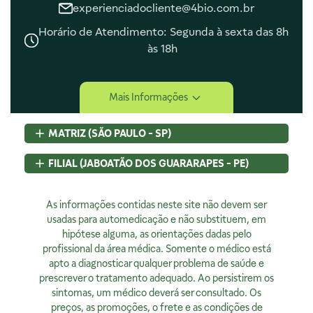
experienciadocliente@4bio.com.br
Horário de Atendimento: Segunda à sexta das 8h
às 18h
Central de Ajuda
Mais Informações
Central de Atendimento
Envio e Entrega
MATRIZ (SÃO PAULO - SP)
Navegando e Comprando
Trocas e Devoluções
Rua Pedroso Alvarenga, 58 Cj. 02
FILIAL (JABOATÃO DOS GUARARAPES - PE)
Fale Conosco
Itaim Bibi, São Paulo, SP
Identificação de Fraudes
CEP
04531-000 - Brasil
Rod BR 101 Sul, S/N, KM 80 GP A1, Jaboatão dos Guararapes,
CNPJ:
As informações contidas neste site não devem ser
07.015.691/0001-46
PE
Encarregado de Privacidade
Licença Sanitária Nº:
usadas para automedicação e não substituem, em
CEP
54320-230 - Brasil
355030801-477-000962-1-0
hipótese alguma, as orientações dadas pelo
CNPJ:
07.015.691/0008-12
Rodrigo Costa
AFE:
profissional da área médica. Somente o médico está
7.16539-7
Licença Sanitária Nº:
00523.3/2025
dpo@4bio.com.br
FARMACÊUTICA RESPONSÁVEL:
apto a diagnosticar qualquer problema de saúde e
AFE:
0888921250
Renata de Sousa Cerqueira
prescrever o tratamento adequado. Ao persistirem os
FARMACÊUTICA RESPONSÁVEL:
Institucional
CRF:
63200
sintomas, um médico deverá ser consultado. Os
Diogo Amaro da Silva Santos
Horário de Atendimento:
preços, as promoções, o frete e as condições de
CRF/PE:
14237