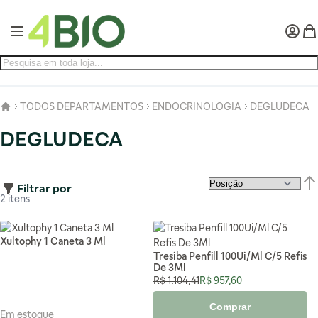
Pular para o conteúdo
Alternar Nav
Minha 
Meu
TODOS DEPARTAMENTOS
ENDOCRINOLOGIA
DEGLUDECA
DEGLUDECA
Filtrar por
Def
2
itens
Xultophy 1 Caneta 3 Ml
Tresiba Penfill 100Ui/Ml C/5 Refis
De 3Ml
Preço Normal
Preço Especial
R$ 1.104,41
R$ 957,60
Comprar
Em estoque