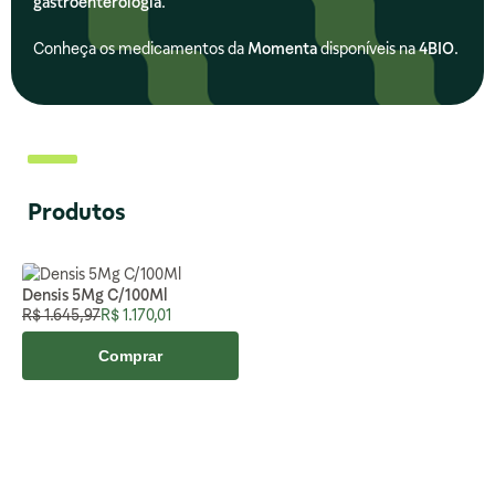
gastroenterologia
.
Conheça os medicamentos da
Momenta
disponíveis na
4BIO
.
Produtos
Densis 5Mg C/100Ml
Preço Normal
Preço Especial
R$ 1.645,97
R$ 1.170,01
Comprar