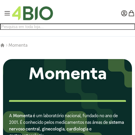
Pular para o conteúdo
Alternar Nav
Minha 
Meu
Momenta
Momenta
A
Momenta
é um laboratório nacional, fundado no ano de
2001. É conhecido pelos medicamentos nas áreas de
sistema
nervoso central
,
ginecologia
,
cardiologia
e