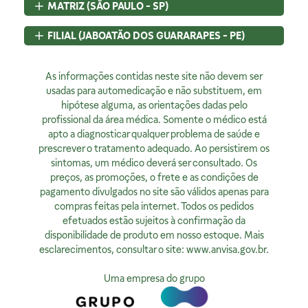
MATRIZ (SÃO PAULO - SP)
Navegando e Comprando
Trocas e Devoluções
Rua Pedroso Alvarenga, 58 Cj. 02
FILIAL (JABOATÃO DOS GUARARAPES - PE)
Fale Conosco
Itaim Bibi, São Paulo, SP
Identificação de Fraudes
CEP
04531-000 - Brasil
Rod BR 101 Sul, S/N, KM 80 GP A1, Jaboatão dos Guararapes,
CNPJ:
As informações contidas neste site não devem ser
07.015.691/0001-46
PE
Encarregado de Privacidade
Licença Sanitária Nº:
usadas para automedicação e não substituem, em
CEP
54320-230 - Brasil
355030801-477-000962-1-0
hipótese alguma, as orientações dadas pelo
CNPJ:
07.015.691/0008-12
Rodrigo Costa
AFE:
profissional da área médica. Somente o médico está
7.16539-7
Licença Sanitária Nº:
00523.3/2025
dpo@4bio.com.br
FARMACÊUTICA RESPONSÁVEL:
apto a diagnosticar qualquer problema de saúde e
AFE:
0888921250
Renata de Sousa Cerqueira
prescrever o tratamento adequado. Ao persistirem os
FARMACÊUTICA RESPONSÁVEL:
Institucional
CRF:
63200
sintomas, um médico deverá ser consultado. Os
Diogo Amaro da Silva Santos
Horário de Atendimento:
preços, as promoções, o frete e as condições de
CRF/PE:
14237
Quem Somos
Segunda à sexta, exceto feriados, das 08h00 às 20h00
pagamento divulgados no site são válidos apenas para
Nossas Lojas
compras feitas pela internet. Todos os pedidos
Ver no Mapa
Horário de Atendimento:
efetuados estão sujeitos à confirmação da
Segunda à sexta, exceto feriados, das 9h00 às 18h00.
Privacidade
disponibilidade de produto em nosso estoque. Mais
esclarecimentos, consultar o site:
www.anvisa.gov.br
.
Ver no Mapa
Política de Privacidade
Como tratamos sua Privacidade
Uma empresa do grupo
Política da Qualidade