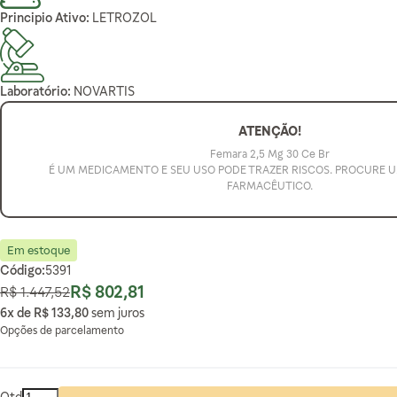
Principio Ativo:
LETROZOL
Laboratório:
NOVARTIS
ATENÇÃO!
Femara 2,5 Mg 30 Ce Br
É UM MEDICAMENTO E SEU USO PODE TRAZER RISCOS. PROCURE 
FARMACÊUTICO.
Em estoque
Código:
5391
R$ 802,81
R$ 1.447,52
Preço Normal
Preço Especial
6x de
R$ 133,80
sem juros
Opções de parcelamento