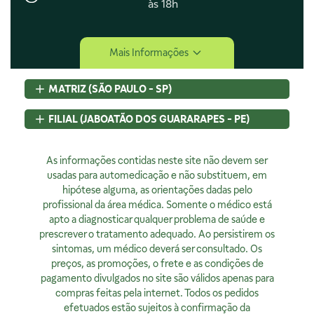
às 18h
Central de Ajuda
Mais Informações
Central de Atendimento
Envio e Entrega
MATRIZ (SÃO PAULO - SP)
Navegando e Comprando
Trocas e Devoluções
Rua Pedroso Alvarenga, 58 Cj. 02
FILIAL (JABOATÃO DOS GUARARAPES - PE)
Fale Conosco
Itaim Bibi, São Paulo, SP
Identificação de Fraudes
CEP
04531-000 - Brasil
Rod BR 101 Sul, S/N, KM 80 GP A1, Jaboatão dos Guararapes,
CNPJ:
As informações contidas neste site não devem ser
07.015.691/0001-46
PE
Encarregado de Privacidade
Licença Sanitária Nº:
usadas para automedicação e não substituem, em
CEP
54320-230 - Brasil
355030801-477-000962-1-0
hipótese alguma, as orientações dadas pelo
CNPJ:
07.015.691/0008-12
Rodrigo Costa
AFE:
profissional da área médica. Somente o médico está
7.16539-7
Licença Sanitária Nº:
00523.3/2025
dpo@4bio.com.br
FARMACÊUTICA RESPONSÁVEL:
apto a diagnosticar qualquer problema de saúde e
AFE:
0888921250
Renata de Sousa Cerqueira
prescrever o tratamento adequado. Ao persistirem os
FARMACÊUTICA RESPONSÁVEL:
Institucional
CRF:
63200
sintomas, um médico deverá ser consultado. Os
Diogo Amaro da Silva Santos
Horário de Atendimento:
preços, as promoções, o frete e as condições de
CRF/PE:
14237
Quem Somos
Segunda à sexta, exceto feriados, das 08h00 às 20h00
pagamento divulgados no site são válidos apenas para
Nossas Lojas
compras feitas pela internet. Todos os pedidos
Ver no Mapa
Horário de Atendimento:
efetuados estão sujeitos à confirmação da
Segunda à sexta, exceto feriados, das 9h00 às 18h00.