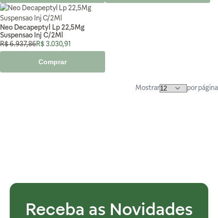
Neo Decapeptyl Lp 22,5Mg
Suspensao Inj C/2Ml
Preço Normal
Preço Especial
R$ 6.937,86
R$ 3.030,91
Comprar
Mostrar
por página
Receba as Novidades