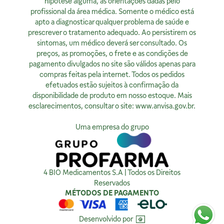
355030801-477-000962-1-0
hipótese alguma, as orientações dadas pelo
CNPJ:
07.015.691/0008-12
Rodrigo Costa
AFE:
profissional da área médica. Somente o médico está
7.16539-7
Licença Sanitária Nº:
00523.3/2025
dpo@4bio.com.br
FARMACÊUTICA RESPONSÁVEL:
apto a diagnosticar qualquer problema de saúde e
AFE:
0888921250
Renata de Sousa Cerqueira
prescrever o tratamento adequado. Ao persistirem os
FARMACÊUTICA RESPONSÁVEL:
Institucional
CRF:
63200
sintomas, um médico deverá ser consultado. Os
Diogo Amaro da Silva Santos
Horário de Atendimento:
preços, as promoções, o frete e as condições de
CRF/PE:
14237
Quem Somos
Segunda à sexta, exceto feriados, das 08h00 às 20h00
pagamento divulgados no site são válidos apenas para
Nossas Lojas
compras feitas pela internet. Todos os pedidos
Ver no Mapa
Horário de Atendimento:
efetuados estão sujeitos à confirmação da
Segunda à sexta, exceto feriados, das 9h00 às 18h00.
Privacidade
disponibilidade de produto em nosso estoque. Mais
esclarecimentos, consultar o site:
www.anvisa.gov.br
.
Ver no Mapa
Política de Privacidade
Como tratamos sua Privacidade
Uma empresa do grupo
Política da Qualidade
Compra Segura
4 BIO Medicamentos S.A | Todos os Direitos
Reservados
MÉTODOS DE PAGAMENTO
Desenvolvido por