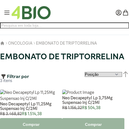
Pular para o conteúdo
Alternar Nav
Minha 
Meu
ONCOLOGIA
EMBONATO DE TRIPTORRELINA
EMBONATO DE TRIPTORRELINA
Filtrar por
Def
3
itens
Neo Decapeptyl Lp 3,75Mg
Suspensao Inj C/2Ml
Neo Decapeptyl Lp 11,25Mg
Preço Normal
Preço Especial
R$ 1.156,32
R$ 504,38
Suspensao Inj C/2Ml
Preço Normal
Preço Especial
R$ 3.468,82
R$ 1.514,38
Comprar
Comprar