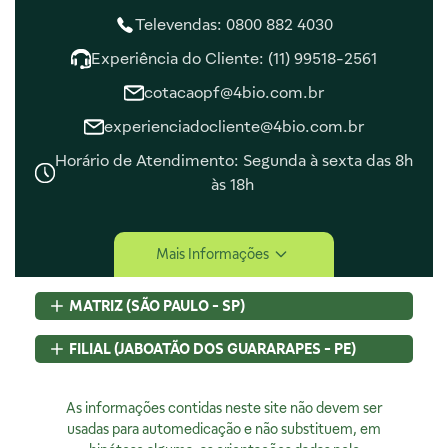
Televendas: 0800 882 4030
Experiência do Cliente: (11) 99518-2561
cotacaopf@4bio.com.br
experienciadocliente@4bio.com.br
Horário de Atendimento: Segunda à sexta das 8h
às 18h
Central de Ajuda
Mais Informações
Central de Atendimento
Envio e Entrega
MATRIZ (SÃO PAULO - SP)
Navegando e Comprando
Trocas e Devoluções
Rua Pedroso Alvarenga, 58 Cj. 02
FILIAL (JABOATÃO DOS GUARARAPES - PE)
Fale Conosco
Itaim Bibi, São Paulo, SP
Identificação de Fraudes
CEP
04531-000 - Brasil
Rod BR 101 Sul, S/N, KM 80 GP A1, Jaboatão dos Guararapes,
CNPJ:
As informações contidas neste site não devem ser
07.015.691/0001-46
PE
Encarregado de Privacidade
Licença Sanitária Nº:
usadas para automedicação e não substituem, em
CEP
54320-230 - Brasil