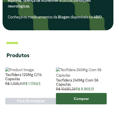
espinhal
,
doença de Alzheimer
e outras
condições
neurológicas
.
Conheça os medicamentos da
Biogen
disponíveis na
4BIO
.
Produtos
Tecfidera 120Mg C/14
Capsulas
Tecfidera 240Mg Com 56
Preço Normal
Preço Especial
R$ 1.335,14
R$ 1.139,63
Capsulas
Preço Normal
Preço Especial
R$ 10.681,26
R$ 8.869,10
Comprar
Fora de estoque