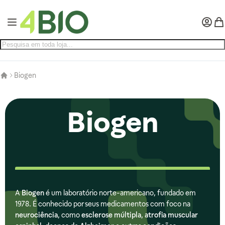
Pular para o conteúdo
Alternar Nav
Minha 
Meu
Biogen
Biogen
A
Biogen
é um laboratório norte-americano, fundado em
1978. É conhecido por seus medicamentos com foco na
neurociência
, como
esclerose múltipla
,
atrofia muscular