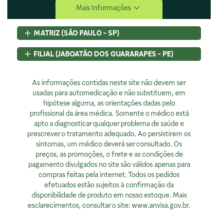
Mais Informações
Central de Atendimento
Envio e Entrega
MATRIZ (SÃO PAULO - SP)
Navegando e Comprando
Trocas e Devoluções
Rua Pedroso Alvarenga, 58 Cj. 02
FILIAL (JABOATÃO DOS GUARARAPES - PE)
Fale Conosco
Itaim Bibi, São Paulo, SP
Identificação de Fraudes
CEP
04531-000 - Brasil
Rod BR 101 Sul, S/N, KM 80 GP A1, Jaboatão dos Guararapes,
CNPJ:
As informações contidas neste site não devem ser
07.015.691/0001-46
PE
Encarregado de Privacidade
Licença Sanitária Nº:
usadas para automedicação e não substituem, em
CEP
54320-230 - Brasil
355030801-477-000962-1-0
hipótese alguma, as orientações dadas pelo
CNPJ:
07.015.691/0008-12
Rodrigo Costa
AFE:
profissional da área médica. Somente o médico está
7.16539-7
Licença Sanitária Nº:
00523.3/2025
dpo@4bio.com.br
FARMACÊUTICA RESPONSÁVEL:
apto a diagnosticar qualquer problema de saúde e
AFE:
0888921250
Renata de Sousa Cerqueira
prescrever o tratamento adequado. Ao persistirem os
FARMACÊUTICA RESPONSÁVEL:
Institucional
CRF:
63200
sintomas, um médico deverá ser consultado. Os
Diogo Amaro da Silva Santos
Horário de Atendimento:
preços, as promoções, o frete e as condições de
CRF/PE:
14237
Quem Somos
Segunda à sexta, exceto feriados, das 08h00 às 20h00
pagamento divulgados no site são válidos apenas para
Nossas Lojas
compras feitas pela internet. Todos os pedidos
Ver no Mapa
Horário de Atendimento:
efetuados estão sujeitos à confirmação da
Segunda à sexta, exceto feriados, das 9h00 às 18h00.
Privacidade
disponibilidade de produto em nosso estoque. Mais
esclarecimentos, consultar o site:
www.anvisa.gov.br
.
Ver no Mapa
Política de Privacidade