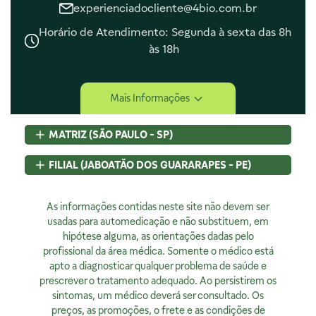
experienciadocliente@4bio.com.br
Horário de Atendimento: Segunda à sexta das 8h
às 18h
Central de Ajuda
Mais Informações
Central de Atendimento
Envio e Entrega
MATRIZ (SÃO PAULO - SP)
Navegando e Comprando
Trocas e Devoluções
Rua Pedroso Alvarenga, 58 Cj. 02
FILIAL (JABOATÃO DOS GUARARAPES - PE)
Fale Conosco
Itaim Bibi, São Paulo, SP
Identificação de Fraudes
CEP
04531-000 - Brasil
Rod BR 101 Sul, S/N, KM 80 GP A1, Jaboatão dos Guararapes,
CNPJ:
As informações contidas neste site não devem ser
07.015.691/0001-46
PE
Encarregado de Privacidade
Licença Sanitária Nº:
usadas para automedicação e não substituem, em
CEP
54320-230 - Brasil
355030801-477-000962-1-0
hipótese alguma, as orientações dadas pelo
CNPJ:
07.015.691/0008-12
Rodrigo Costa
AFE:
profissional da área médica. Somente o médico está
7.16539-7
Licença Sanitária Nº:
00523.3/2025
dpo@4bio.com.br
FARMACÊUTICA RESPONSÁVEL:
apto a diagnosticar qualquer problema de saúde e
AFE:
0888921250
Renata de Sousa Cerqueira
prescrever o tratamento adequado. Ao persistirem os
FARMACÊUTICA RESPONSÁVEL:
Institucional
CRF:
63200
sintomas, um médico deverá ser consultado. Os
Diogo Amaro da Silva Santos
Horário de Atendimento:
preços, as promoções, o frete e as condições de
CRF/PE:
14237