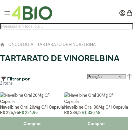
Pular para o conteúdo
Alternar Nav
Minha 
Meu
ONCOLOGIA
TARTARATO DE VINORELBINA
TARTARATO DE VINORELBINA
Filtrar por
Def
2
itens
Navelbine Oral 20Mg C/1 Capsula
Navelbine Oral 30Mg C/1 Capsula
Preço Normal
Preço Especial
Preço Normal
Preço Especial
R$ 225,96
R$ 224,96
R$ 339,12
R$ 330,48
Comprar
Comprar