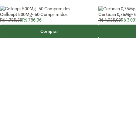
Cellcept 500Mg- 50 Comprimidos
Certican 0,75Mg- 
Preço Normal
Preço Especial
Preço Normal
Preço E
R$ 1.785,35
R$ 786,96
R$ 4.035,08
R$ 3.09
Comprar