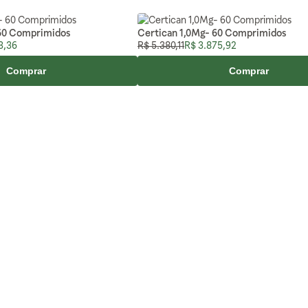
60 Comprimidos
Certican 1,0Mg- 60 Comprimidos
special
Preço Normal
Preço Especial
3,36
R$ 5.380,11
R$ 3.875,92
Comprar
Comprar