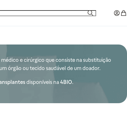
Minha 
Meu
Pesquisa
édico e cirúrgico que consiste na substituição
um órgão ou tecido saudável de um doador.
ransplantes
disponíveis na
4BIO
.