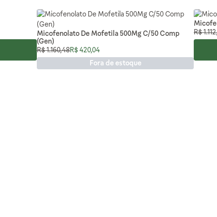
Micofe
Preço 
R$ 1.112
Micofenolato De Mofetila 500Mg C/50 Comp
(Gen)
Preço Normal
Preço Especial
R$ 1.160,48
R$ 420,04
Fora de estoque