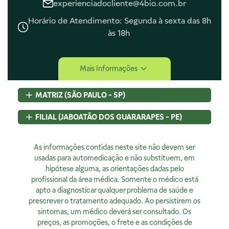
experienciadocliente@4bio.com.br
Horário de Atendimento: Segunda à sexta das 8h
às 18h
Central de Ajuda
Mais Informações
Central de Atendimento
Envio e Entrega
MATRIZ (SÃO PAULO - SP)
Navegando e Comprando
Trocas e Devoluções
Rua Pedroso Alvarenga, 58 Cj. 02
FILIAL (JABOATÃO DOS GUARARAPES - PE)
Fale Conosco
Itaim Bibi, São Paulo, SP
Identificação de Fraudes
CEP
04531-000 - Brasil
Rod BR 101 Sul, S/N, KM 80 GP A1, Jaboatão dos Guararapes,
CNPJ:
As informações contidas neste site não devem ser
07.015.691/0001-46
PE
Encarregado de Privacidade
Licença Sanitária Nº:
usadas para automedicação e não substituem, em
CEP
54320-230 - Brasil
355030801-477-000962-1-0
hipótese alguma, as orientações dadas pelo
CNPJ:
07.015.691/0008-12
Rodrigo Costa
AFE:
profissional da área médica. Somente o médico está
7.16539-7
Licença Sanitária Nº:
00523.3/2025
dpo@4bio.com.br
FARMACÊUTICA RESPONSÁVEL:
apto a diagnosticar qualquer problema de saúde e
AFE:
0888921250
Renata de Sousa Cerqueira
prescrever o tratamento adequado. Ao persistirem os
FARMACÊUTICA RESPONSÁVEL:
Institucional
CRF:
63200
sintomas, um médico deverá ser consultado. Os
Diogo Amaro da Silva Santos
Horário de Atendimento:
preços, as promoções, o frete e as condições de
CRF/PE:
14237