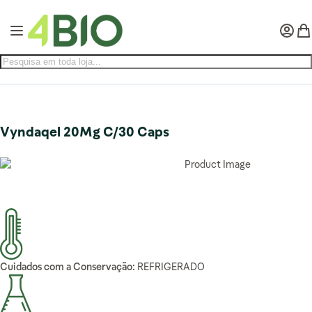
Pular para o conteúdo
Alternar Nav
Minha 
Meu
Vyndaqel 20Mg C/30 Caps
Cuidados com a Conservação:
REFRIGERADO