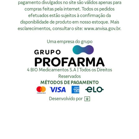
Quem Somos
Segunda à sexta, exceto feriados, das 08h00 às 20h00
pagamento divulgados no site são válidos apenas para
Nossas Lojas
compras feitas pela internet. Todos os pedidos
Ver no Mapa
Horário de Atendimento:
efetuados estão sujeitos à confirmação da
Segunda à sexta, exceto feriados, das 9h00 às 18h00.
Privacidade
disponibilidade de produto em nosso estoque. Mais
esclarecimentos, consultar o site:
www.anvisa.gov.br
.
Ver no Mapa
Política de Privacidade
Como tratamos sua Privacidade
Uma empresa do grupo
Política da Qualidade
Compra Segura
4 BIO Medicamentos S.A | Todos os Direitos
Reservados
MÉTODOS DE PAGAMENTO
Desenvolvido por