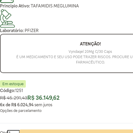
Principio Ativo:
TAFAMIDIS MEGLUMINA
Laboratório:
PFIZER
ATENÇÃO!
Vyndaqel 20Mg C/30 Caps
É UM MEDICAMENTO E SEU USO PODE TRAZER RISCOS. PROCURE 
FARMACÊUTICO.
Em estoque
Código:
1251
R$ 36.149,62
R$ 45.291,43
Preço Normal
Preço Especial
6x de
R$ 6.024,94
sem juros
Opções de parcelamento