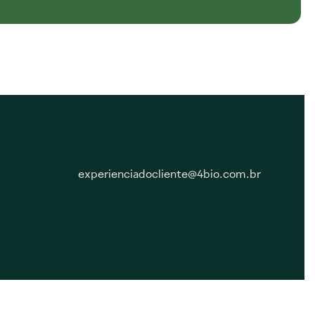
experienciadocliente@4bio.com.br
Responsabilidade Social