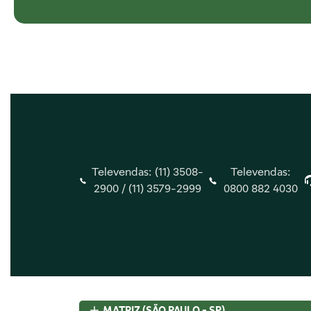
Televendas: (11) 3508-
Televendas:
2900 /
(11) 3579-2999
0800 882 4030
Central de Ajuda
Insti
Central de Atendimento
Quem 
Envio e Entrega
Nossas 
MATRIZ (SÃO PAULO - SP)