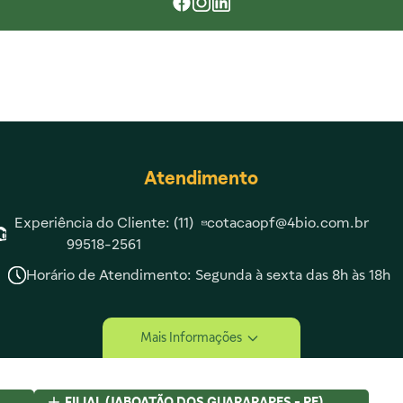
Atendimento
Experiência do Cliente: (11)
cotacaopf@4bio.com.br
99518-2561
Horário de Atendimento: Segunda à sexta das 8h às 18h
tucional
Compra Segura
Mais Informações
Somos
Lojas
FILIAL (JABOATÃO DOS GUARARAPES - PE)