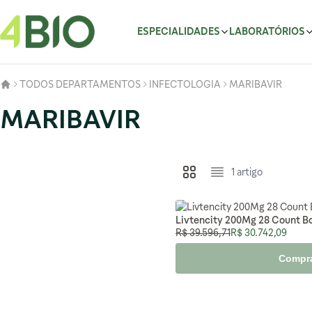
Pular para o conteúdo
ESPECIALIDADES
LABORATÓRIOS
TODOS DEPARTAMENTOS
INFECTOLOGIA
MARIBAVIR
MARIBAVIR
1
artigo
Ver como
Grade
Lista
Livtencity 200Mg 28 Count Bo
Preço Normal
Preço Especial
R$ 39.596,71
R$ 30.742,09
Compr