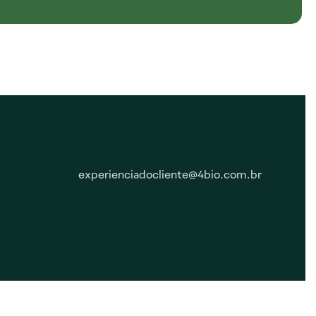
experienciadocliente@4bio.com.br
Responsabilidade Social