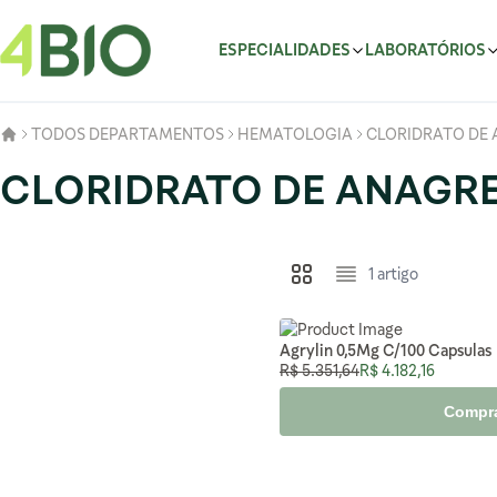
Pular para o conteúdo
ESPECIALIDADES
LABORATÓRIOS
TODOS DEPARTAMENTOS
HEMATOLOGIA
CLORIDRATO DE
CLORIDRATO DE ANAGR
1
artigo
Ver como
Grade
Lista
Agrylin 0,5Mg C/100 Capsulas
Preço Normal
Preço Especial
R$ 5.351,64
R$ 4.182,16
Compr