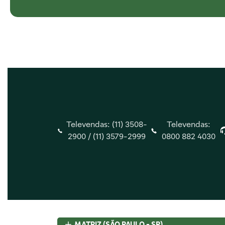
Televendas: (11) 3508-
Televendas:
2900 /
(11) 3579-2999
0800 882 4030
Central de Ajuda
Insti
Central de Atendimento
Quem 
Envio e Entrega
Nossas 
MATRIZ (SÃO PAULO - SP)