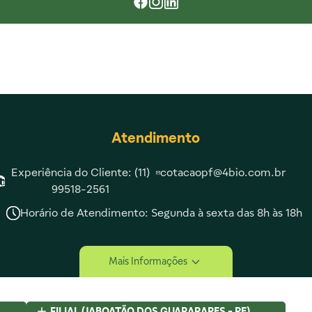
Atendimento
Experiência do Cliente: (11)
cotacaopf@4bio.com.br
99518-2561
Horário de Atendimento: Segunda à sexta das 8h às 18h
tucional
Compra Segura
Mais Informações
Somos
Lojas
FILIAL (JABOATÃO DOS GUARARAPES - PE)