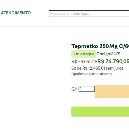
ATENDIMENTO
Tepmetko 250Mg C/
Código:
3479
Em estoque
R$ 74.790,0
R$ 79.641,28
Preço Normal
Preço Especial
6x de
R$ 12.465,01
sem juros
Opções de parcelamento
Qtd