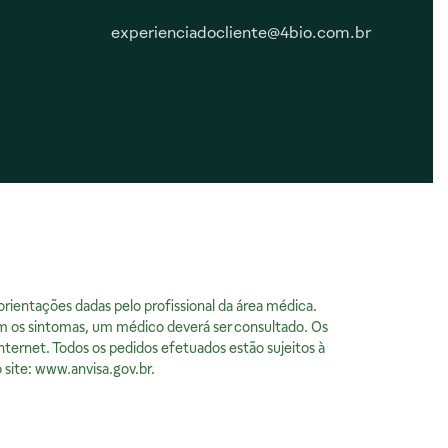
experienciadocliente@4bio.com.br
Responsabilidade Social
ientações dadas pelo profissional da área médica.
m os sintomas, um médico deverá ser consultado. Os
nternet. Todos os pedidos efetuados estão sujeitos à
 site:
www.anvisa.gov.br
.