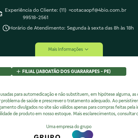
Experiência do Cliente: (11)
cotacaopf@4bio.com.br
99518-2561
Horário de Atendimento: Segunda à sexta das 8h às 18h
tucional
Compra Segura
Mais Informações
Somos
Lojas
FILIAL (JABOATÃO DOS GUARARAPES - PE)
cidade
Rod BR 101 Sul, S/N, KM 80 GP A1, Jaboatão dos
Guararapes, PE
a de Privacidade
 usadas para automedicação e não substituem, em hipótese alguma, as or
CEP
54320-230 - Brasil
ratamos sua Privacidade
r problema de saúde e prescrever o tratamento adequado. Ao persistire
CNPJ:
07.015.691/0008-12
a da Qualidade
amento divulgados no site são válidos apenas para compras feitas pela i
Licença Sanitária Nº:
00523.3/2025
lidade de produto em nosso estoque. Mais esclarecimentos, consultar o
AFE:
0888921250
FARMACÊUTICA RESPONSÁVEL:
Uma empresa do grupo
Diogo Amaro da Silva Santos
CRF/PE:
14237