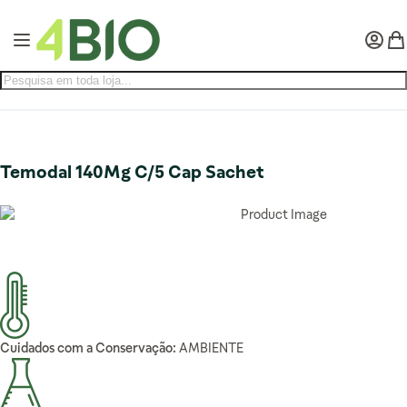
Pular para o conteúdo
Alternar Nav
Minha 
Meu
Temodal 140Mg C/5 Cap Sachet
Cuidados com a Conservação:
AMBIENTE