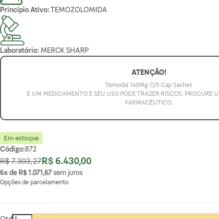
Principio Ativo:
TEMOZOLOMIDA
Laboratório:
MERCK SHARP
ATENÇÃO!
Temodal 140Mg C/5 Cap Sachet
É UM MEDICAMENTO E SEU USO PODE TRAZER RISCOS. PROCURE 
FARMACÊUTICO.
Em estoque
Código:
872
R$ 6.430,00
R$ 7.303,27
Preço Normal
Preço Especial
6x de
R$ 1.071,67
sem juros
Opções de parcelamento