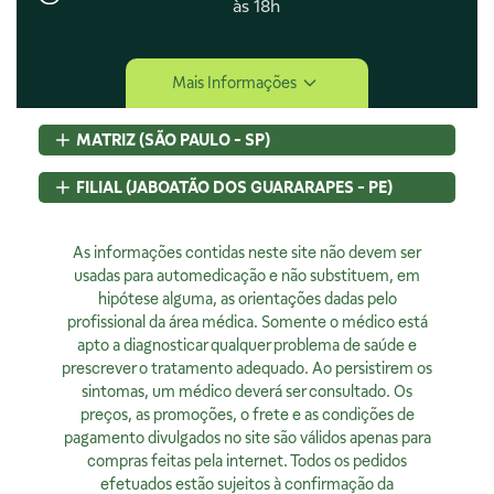
às 18h
Central de Ajuda
Mais Informações
Central de Atendimento
Envio e Entrega
MATRIZ (SÃO PAULO - SP)
Navegando e Comprando
Trocas e Devoluções
Rua Pedroso Alvarenga, 58 Cj. 02
FILIAL (JABOATÃO DOS GUARARAPES - PE)
Fale Conosco
Itaim Bibi, São Paulo, SP
Identificação de Fraudes
CEP
04531-000 - Brasil
Rod BR 101 Sul, S/N, KM 80 GP A1, Jaboatão dos Guararapes,
CNPJ:
As informações contidas neste site não devem ser
07.015.691/0001-46
PE
Encarregado de Privacidade
Licença Sanitária Nº:
usadas para automedicação e não substituem, em
CEP
54320-230 - Brasil
355030801-477-000962-1-0
hipótese alguma, as orientações dadas pelo
CNPJ:
07.015.691/0008-12
Rodrigo Costa
AFE:
profissional da área médica. Somente o médico está
7.16539-7
Licença Sanitária Nº:
00523.3/2025
dpo@4bio.com.br
FARMACÊUTICA RESPONSÁVEL:
apto a diagnosticar qualquer problema de saúde e
AFE:
0888921250
Renata de Sousa Cerqueira
prescrever o tratamento adequado. Ao persistirem os
FARMACÊUTICA RESPONSÁVEL:
Institucional
CRF:
63200
sintomas, um médico deverá ser consultado. Os
Diogo Amaro da Silva Santos
Horário de Atendimento:
preços, as promoções, o frete e as condições de
CRF/PE:
14237
Quem Somos
Segunda à sexta, exceto feriados, das 08h00 às 20h00
pagamento divulgados no site são válidos apenas para
Nossas Lojas
compras feitas pela internet. Todos os pedidos
Ver no Mapa
Horário de Atendimento:
efetuados estão sujeitos à confirmação da
Segunda à sexta, exceto feriados, das 9h00 às 18h00.