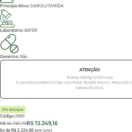
Principio Ativo:
DAROLUTAMIDA
Laboratório:
BAYER
Genérico:
Não
ATENÇÃO!
Nubeqa 300Mg C/120 Comp
É UM MEDICAMENTO E SEU USO PODE TRAZER RISCOS. PROCURE 
FARMACÊUTICO.
Em estoque
Código:
2900
R$ 13.349,16
R$ 16.787,79
Preço Normal
Preço Especial
6x de
R$ 2.224,86
sem juros