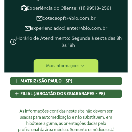
Experiência do Cliente: (11) 99518-2561
cotacaopf@4bio.com.br
experienciadocliente@4bio.com.br
Horário de Atendimento: Segunda à sexta das 8h
às 18h
Central de Ajuda
Mais Informações
Central de Atendimento
Envio e Entrega
MATRIZ (SÃO PAULO - SP)
Navegando e Comprando
Trocas e Devoluções
Rua Pedroso Alvarenga, 58 Cj. 02
FILIAL (JABOATÃO DOS GUARARAPES - PE)
Fale Conosco
Itaim Bibi, São Paulo, SP
Identificação de Fraudes
CEP
04531-000 - Brasil
Rod BR 101 Sul, S/N, KM 80 GP A1, Jaboatão dos Guararapes,
CNPJ:
As informações contidas neste site não devem ser
07.015.691/0001-46
PE
Encarregado de Privacidade
Licença Sanitária Nº:
usadas para automedicação e não substituem, em
CEP
54320-230 - Brasil
355030801-477-000962-1-0
hipótese alguma, as orientações dadas pelo
CNPJ:
07.015.691/0008-12
Rodrigo Costa
AFE:
profissional da área médica. Somente o médico está
7.16539-7
Licença Sanitária Nº:
00523.3/2025