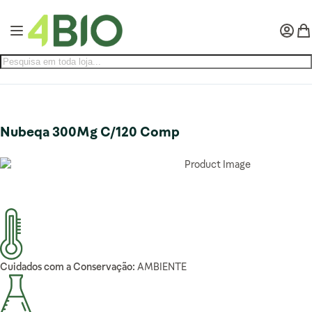
Pular para o conteúdo
Alternar Nav
Minha 
Meu
Nubeqa 300Mg C/120 Comp
Cuidados com a Conservação:
AMBIENTE