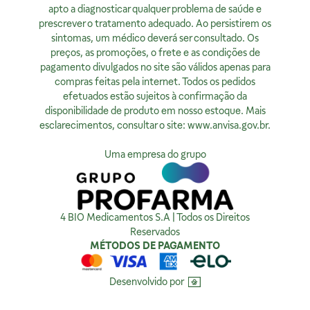
dpo@4bio.com.br
FARMACÊUTICA RESPONSÁVEL:
apto a diagnosticar qualquer problema de saúde e
AFE:
0888921250
Renata de Sousa Cerqueira
prescrever o tratamento adequado. Ao persistirem os
FARMACÊUTICA RESPONSÁVEL:
Institucional
CRF:
63200
sintomas, um médico deverá ser consultado. Os
Diogo Amaro da Silva Santos
Horário de Atendimento:
preços, as promoções, o frete e as condições de
CRF/PE:
14237
Quem Somos
Segunda à sexta, exceto feriados, das 08h00 às 20h00
pagamento divulgados no site são válidos apenas para
Nossas Lojas
compras feitas pela internet. Todos os pedidos
Ver no Mapa
Horário de Atendimento:
efetuados estão sujeitos à confirmação da
Segunda à sexta, exceto feriados, das 9h00 às 18h00.
Privacidade
disponibilidade de produto em nosso estoque. Mais
esclarecimentos, consultar o site:
www.anvisa.gov.br
.
Ver no Mapa
Política de Privacidade
Como tratamos sua Privacidade
Uma empresa do grupo
Política da Qualidade
Compra Segura
4 BIO Medicamentos S.A | Todos os Direitos
Reservados
MÉTODOS DE PAGAMENTO
Desenvolvido por