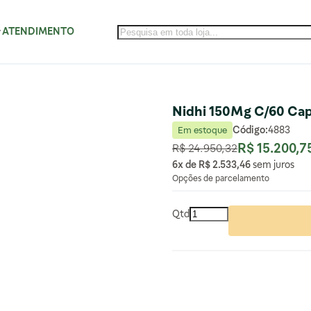
ATENDIMENTO
Nidhi 150Mg C/60 Ca
Código:
4883
Em estoque
R$ 15.200,7
R$ 24.950,32
Preço Normal
Preço Especial
6x de
R$ 2.533,46
sem juros
Opções de parcelamento
Qtd