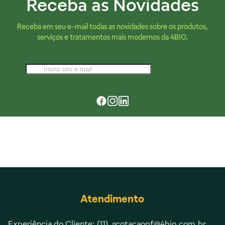
Receba as Novidades
Receba em seu e-mail todas as novidades sobre os produtos,
serviços e tratamentos mais modernos da 4BIO.
Atendimento
Experiência do Cliente: (11)
cotacaopf@4bio.com.br