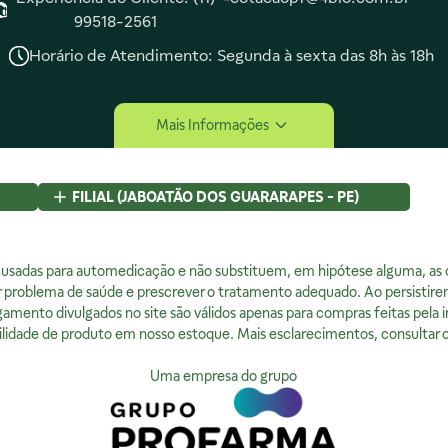
99518-2561
Horário de Atendimento: Segunda à sexta das 8h às 18h
tucional
Compra Segura
Mais Informações
Somos
Lojas
FILIAL (JABOATÃO DOS GUARARAPES - PE)
cidade
Rod BR 101 Sul, S/N, KM 80 GP A1, Jaboatão dos
Guararapes, PE
a de Privacidade
 usadas para automedicação e não substituem, em hipótese alguma, as or
CEP
54320-230 - Brasil
ratamos sua Privacidade
r problema de saúde e prescrever o tratamento adequado. Ao persistire
CNPJ:
07.015.691/0008-12
a da Qualidade
amento divulgados no site são válidos apenas para compras feitas pela i
Licença Sanitária Nº:
00523.3/2025
lidade de produto em nosso estoque. Mais esclarecimentos, consultar o
AFE:
0888921250
FARMACÊUTICA RESPONSÁVEL:
Uma empresa do grupo
Diogo Amaro da Silva Santos
CRF/PE:
14237