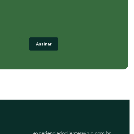
Assinar
experienciadocliente@4bio.com.br