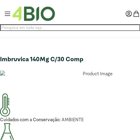
Pular para o conteúdo
Alternar Nav
Minha 
Meu
Imbruvica 140Mg C/30 Comp
Cuidados com a Conservação:
AMBIENTE