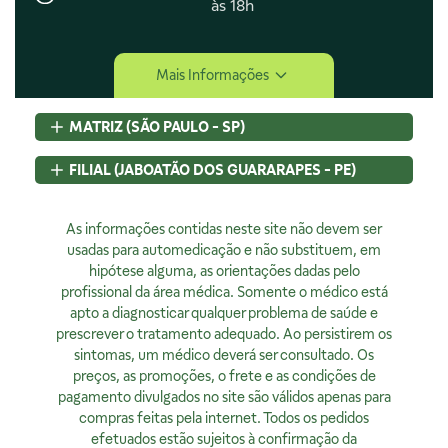
às 18h
Central de Ajuda
Mais Informações
Central de Atendimento
Envio e Entrega
MATRIZ (SÃO PAULO - SP)
Navegando e Comprando
Trocas e Devoluções
Rua Pedroso Alvarenga, 58 Cj. 02
FILIAL (JABOATÃO DOS GUARARAPES - PE)
Fale Conosco
Itaim Bibi, São Paulo, SP
Identificação de Fraudes
CEP
04531-000 - Brasil
Rod BR 101 Sul, S/N, KM 80 GP A1, Jaboatão dos Guararapes,
CNPJ:
As informações contidas neste site não devem ser
07.015.691/0001-46
PE
Encarregado de Privacidade
Licença Sanitária Nº:
usadas para automedicação e não substituem, em
CEP
54320-230 - Brasil
355030801-477-000962-1-0
hipótese alguma, as orientações dadas pelo
CNPJ:
07.015.691/0008-12
Rodrigo Costa
AFE:
profissional da área médica. Somente o médico está
7.16539-7
Licença Sanitária Nº:
00523.3/2025
dpo@4bio.com.br
FARMACÊUTICA RESPONSÁVEL:
apto a diagnosticar qualquer problema de saúde e
AFE:
0888921250
Renata de Sousa Cerqueira
prescrever o tratamento adequado. Ao persistirem os
FARMACÊUTICA RESPONSÁVEL:
Institucional
CRF:
63200
sintomas, um médico deverá ser consultado. Os
Diogo Amaro da Silva Santos
Horário de Atendimento:
preços, as promoções, o frete e as condições de
CRF/PE:
14237
Quem Somos
Segunda à sexta, exceto feriados, das 08h00 às 20h00
pagamento divulgados no site são válidos apenas para
Nossas Lojas
compras feitas pela internet. Todos os pedidos
Ver no Mapa
Horário de Atendimento:
efetuados estão sujeitos à confirmação da
Segunda à sexta, exceto feriados, das 9h00 às 18h00.