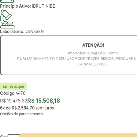
Principio Ativo:
IBRUTINIBE
Laboratório:
JANSSEN
ATENÇÃO!
Imbruvica 140Mg C/30 Comp
É UM MEDICAMENTO E SEU USO PODE TRAZER RISCOS. PROCURE 
FARMACÊUTICO.
Em estoque
Código:
4476
R$ 15.508,18
R$ 19.475,62
Preço Normal
Preço Especial
6x de
R$ 2.584,70
sem juros
Opções de parcelamento