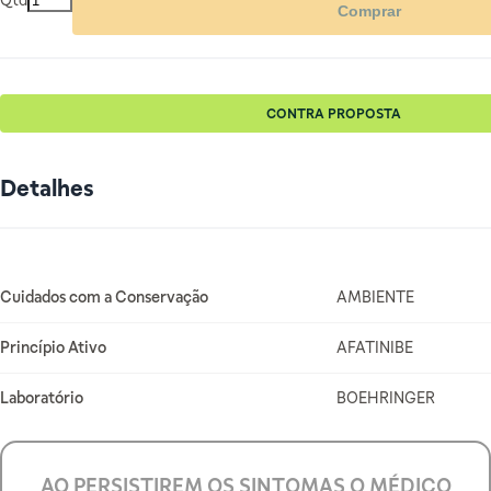
Qtd
Comprar
CONTRA PROPOSTA
Detalhes
Mais Informações
Cuidados com a Conservação
AMBIENTE
Princípio Ativo
AFATINIBE
Laboratório
BOEHRINGER
AO PERSISTIREM OS SINTOMAS O MÉDICO