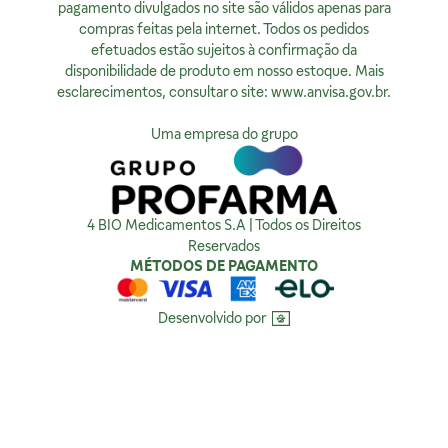
Quem Somos
Segunda à sexta, exceto feriados, das 08h00 às 20h00
pagamento divulgados no site são válidos apenas para
Nossas Lojas
compras feitas pela internet. Todos os pedidos
Ver no Mapa
Horário de Atendimento:
efetuados estão sujeitos à confirmação da
Segunda à sexta, exceto feriados, das 9h00 às 18h00.
Privacidade
disponibilidade de produto em nosso estoque. Mais
esclarecimentos, consultar o site:
www.anvisa.gov.br
.
Ver no Mapa
Política de Privacidade
Como tratamos sua Privacidade
Uma empresa do grupo
Política da Qualidade
Compra Segura
4 BIO Medicamentos S.A | Todos os Direitos
Reservados
MÉTODOS DE PAGAMENTO
Desenvolvido por