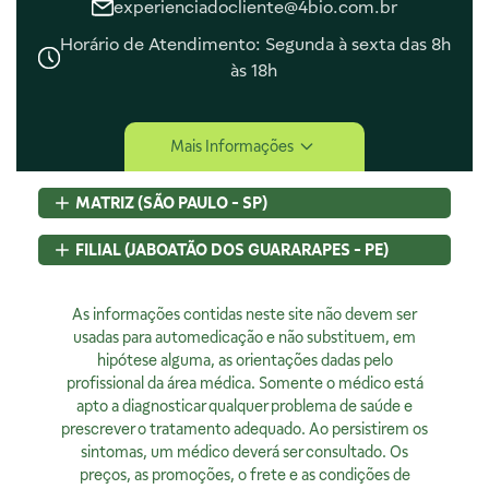
experienciadocliente@4bio.com.br
Horário de Atendimento: Segunda à sexta das 8h
às 18h
Central de Ajuda
Mais Informações
Central de Atendimento
Envio e Entrega
MATRIZ (SÃO PAULO - SP)
Navegando e Comprando
Trocas e Devoluções
Rua Pedroso Alvarenga, 58 Cj. 02
FILIAL (JABOATÃO DOS GUARARAPES - PE)
Fale Conosco
Itaim Bibi, São Paulo, SP
Identificação de Fraudes
CEP
04531-000 - Brasil
Rod BR 101 Sul, S/N, KM 80 GP A1, Jaboatão dos Guararapes,
CNPJ:
As informações contidas neste site não devem ser
07.015.691/0001-46
PE
Encarregado de Privacidade
Licença Sanitária Nº:
usadas para automedicação e não substituem, em
CEP
54320-230 - Brasil
355030801-477-000962-1-0
hipótese alguma, as orientações dadas pelo
CNPJ:
07.015.691/0008-12
Rodrigo Costa
AFE:
profissional da área médica. Somente o médico está
7.16539-7
Licença Sanitária Nº:
00523.3/2025
dpo@4bio.com.br
FARMACÊUTICA RESPONSÁVEL:
apto a diagnosticar qualquer problema de saúde e
AFE:
0888921250
Renata de Sousa Cerqueira
prescrever o tratamento adequado. Ao persistirem os
FARMACÊUTICA RESPONSÁVEL:
Institucional
CRF:
63200
sintomas, um médico deverá ser consultado. Os
Diogo Amaro da Silva Santos
Horário de Atendimento:
preços, as promoções, o frete e as condições de
CRF/PE:
14237