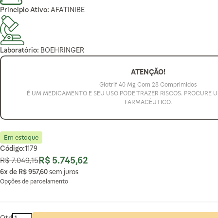
Principio Ativo:
AFATINIBE
Laboratório:
BOEHRINGER
ATENÇÃO!
Giotrif 40 Mg Com 28 Comprimidos
É UM MEDICAMENTO E SEU USO PODE TRAZER RISCOS. PROCURE 
FARMACÊUTICO.
Em estoque
Código:
1179
R$ 5.745,62
R$ 7.049,15
Preço Normal
Preço Especial
6x de
R$ 957,60
sem juros
Opções de parcelamento