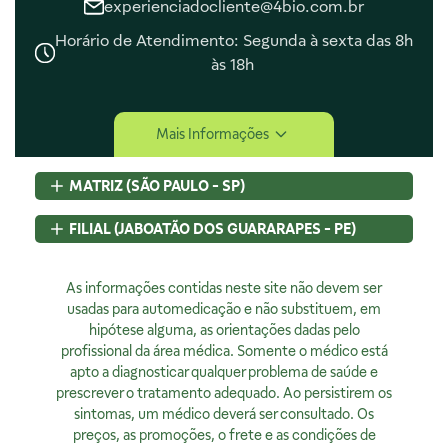
experienciadocliente@4bio.com.br
Horário de Atendimento: Segunda à sexta das 8h
às 18h
Central de Ajuda
Mais Informações
Central de Atendimento
Envio e Entrega
MATRIZ (SÃO PAULO - SP)
Navegando e Comprando
Trocas e Devoluções
Rua Pedroso Alvarenga, 58 Cj. 02
FILIAL (JABOATÃO DOS GUARARAPES - PE)
Fale Conosco
Itaim Bibi, São Paulo, SP
Identificação de Fraudes
CEP
04531-000 - Brasil
Rod BR 101 Sul, S/N, KM 80 GP A1, Jaboatão dos Guararapes,
CNPJ:
As informações contidas neste site não devem ser
07.015.691/0001-46
PE
Encarregado de Privacidade
Licença Sanitária Nº:
usadas para automedicação e não substituem, em
CEP
54320-230 - Brasil
355030801-477-000962-1-0
hipótese alguma, as orientações dadas pelo
CNPJ:
07.015.691/0008-12
Rodrigo Costa
AFE:
profissional da área médica. Somente o médico está
7.16539-7
Licença Sanitária Nº:
00523.3/2025
dpo@4bio.com.br
FARMACÊUTICA RESPONSÁVEL:
apto a diagnosticar qualquer problema de saúde e
AFE:
0888921250
Renata de Sousa Cerqueira
prescrever o tratamento adequado. Ao persistirem os
FARMACÊUTICA RESPONSÁVEL:
Institucional
CRF:
63200
sintomas, um médico deverá ser consultado. Os
Diogo Amaro da Silva Santos
Horário de Atendimento:
preços, as promoções, o frete e as condições de
CRF/PE:
14237