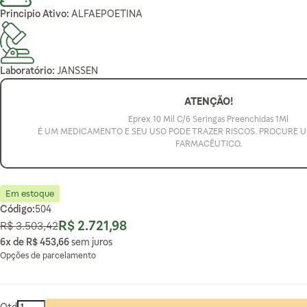
Principio Ativo:
ALFAEPOETINA
Laboratório:
JANSSEN
ATENÇÃO!
Eprex 10 Mil C/6 Seringas Preenchidas 1Ml
É UM MEDICAMENTO E SEU USO PODE TRAZER RISCOS. PROCURE 
FARMACÊUTICO.
Em estoque
Código:
504
R$ 2.721,98
R$ 3.503,42
Preço Normal
Preço Especial
6x de
R$ 453,66
sem juros
Opções de parcelamento