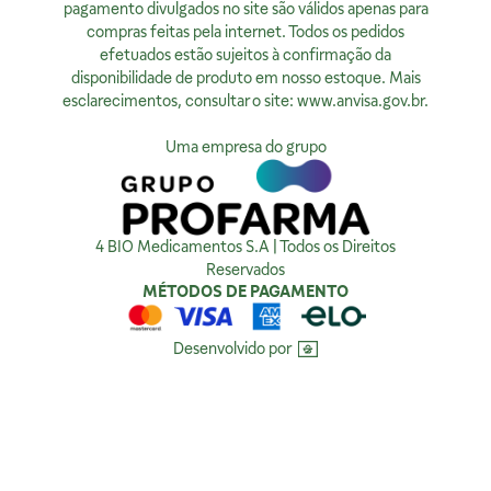
Quem Somos
Segunda à sexta, exceto feriados, das 08h00 às 20h00
pagamento divulgados no site são válidos apenas para
Nossas Lojas
compras feitas pela internet. Todos os pedidos
Ver no Mapa
Horário de Atendimento:
efetuados estão sujeitos à confirmação da
Segunda à sexta, exceto feriados, das 9h00 às 18h00.
Privacidade
disponibilidade de produto em nosso estoque. Mais
esclarecimentos, consultar o site:
www.anvisa.gov.br
.
Ver no Mapa
Política de Privacidade
Como tratamos sua Privacidade
Uma empresa do grupo
Política da Qualidade
Compra Segura
4 BIO Medicamentos S.A | Todos os Direitos
Reservados
MÉTODOS DE PAGAMENTO
Desenvolvido por