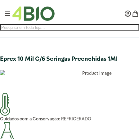
Pular para o conteúdo
Alternar Nav
Minha 
Meu
Eprex 10 Mil C/6 Seringas Preenchidas 1Ml
Cuidados com a Conservação:
REFRIGERADO